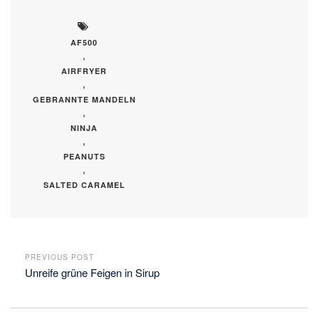
AF500
,
AIRFRYER
,
GEBRANNTE MANDELN
,
NINJA
,
PEANUTS
,
SALTED CARAMEL
PREVIOUS POST
Unreife grüne Feigen in Sirup