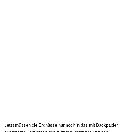
Jetzt müssen die Erdnüsse nur noch in das mit Backpapier
ausgelegte Schubfach des Airfryers gelangen und dort