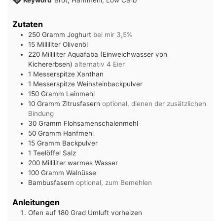
Keyword
Brot, Hanfmehl, Low Carb
Zutaten
250
Gramm
Joghurt
bei mir 3,5%
15
Milliliter
Olivenöl
220
Milliliter
Aquafaba (Einweichwasser von
Kichererbsen)
alternativ 4 Eier
1
Messerspitze
Xanthan
1
Messerspitze
Weinsteinbackpulver
150
Gramm
Leinmehl
10
Gramm
Zitrusfasern
optional, dienen der zusätzlichen
Bindung
30
Gramm
Flohsamenschalenmehl
50
Gramm
Hanfmehl
15
Gramm
Backpulver
1
Teelöffel
Salz
200
Milliliter
warmes Wasser
100
Gramm
Walnüsse
Bambusfasern
optional, zum Bemehlen
Anleitungen
Ofen auf 180 Grad Umluft vorheizen