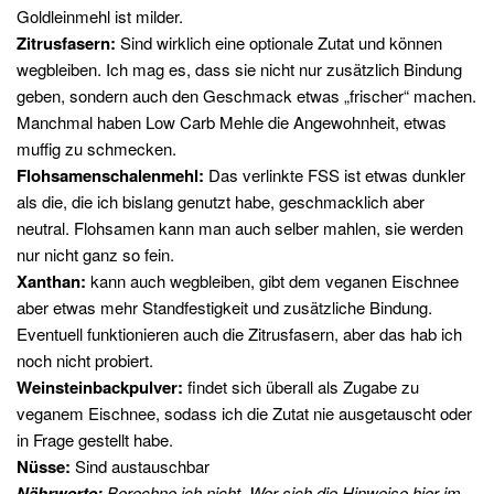
Goldleinmehl ist milder.
Zitrusfasern:
Sind wirklich eine optionale Zutat und können
wegbleiben. Ich mag es, dass sie nicht nur zusätzlich Bindung
geben, sondern auch den Geschmack etwas „frischer“ machen.
Manchmal haben Low Carb Mehle die Angewohnheit, etwas
muffig zu schmecken.
Flohsamenschalenmehl:
Das verlinkte FSS ist etwas dunkler
als die, die ich bislang genutzt habe, geschmacklich aber
neutral. Flohsamen kann man auch selber mahlen, sie werden
nur nicht ganz so fein.
Xanthan:
kann auch wegbleiben, gibt dem veganen Eischnee
aber etwas mehr Standfestigkeit und zusätzliche Bindung.
Eventuell funktionieren auch die Zitrusfasern, aber das hab ich
noch nicht probiert.
Weinsteinbackpulver:
findet sich überall als Zugabe zu
veganem Eischnee, sodass ich die Zutat nie ausgetauscht oder
in Frage gestellt habe.
Nüsse:
Sind austauschbar
Nährwerte:
Berechne ich nicht. Wer sich die Hinweise hier im