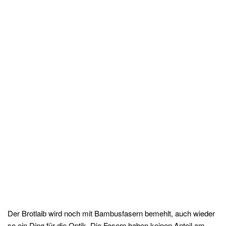
Der Brotlaib wird noch mit Bambusfasern bemehlt, auch wieder
so ein Ding für die Optik. Die Fasern haben keinen Anteil am