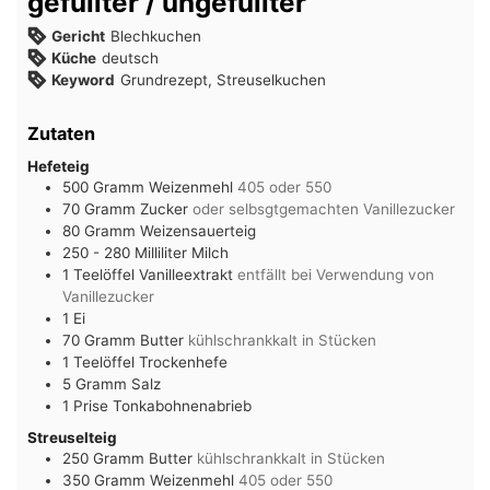
gefüllter / ungefüllter
Gericht
Blechkuchen
Küche
deutsch
Keyword
Grundrezept, Streuselkuchen
Zutaten
Hefeteig
500
Gramm
Weizenmehl
405 oder 550
70
Gramm
Zucker
oder selbsgtgemachten Vanillezucker
80
Gramm
Weizensauerteig
250 - 280
Milliliter
Milch
1
Teelöffel
Vanilleextrakt
entfällt bei Verwendung von
Vanillezucker
1
Ei
70
Gramm
Butter
kühlschrankkalt in Stücken
1
Teelöffel
Trockenhefe
5
Gramm
Salz
1
Prise
Tonkabohnenabrieb
Streuselteig
250
Gramm
Butter
kühlschrankkalt in Stücken
350
Gramm
Weizenmehl
405 oder 550