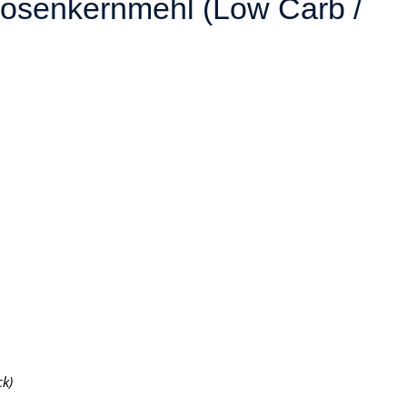
kosenkernmehl (Low Carb /
ck)