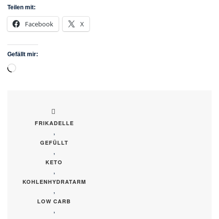
Teilen mit:
Facebook
X
Gefällt mir:
Wird
geladen …
FRIKADELLE
,
GEFÜLLT
,
KETO
,
KOHLENHYDRATARM
,
LOW CARB
,