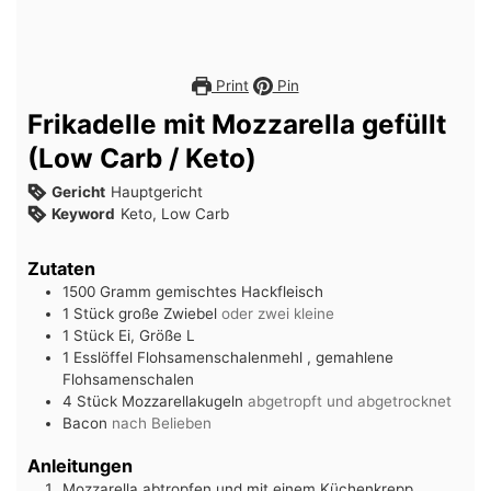
Print
Pin
Frikadelle mit Mozzarella gefüllt
(Low Carb / Keto)
Gericht
Hauptgericht
Keyword
Keto, Low Carb
Zutaten
1500
Gramm
gemischtes Hackfleisch
1
Stück
große Zwiebel
oder zwei kleine
1
Stück
Ei, Größe L
1
Esslöffel
Flohsamenschalenmehl , gemahlene
Flohsamenschalen
4
Stück
Mozzarellakugeln
abgetropft und abgetrocknet
Bacon
nach Belieben
Anleitungen
Mozzarella abtropfen und mit einem Küchenkrepp